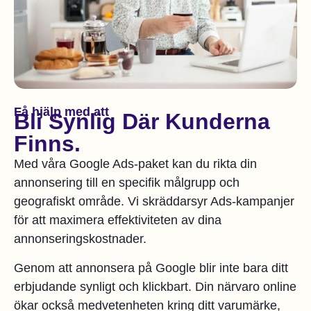
Få hjälp med att
Bli Synlig Där Kunderna
Finns.
Med våra Google Ads-paket kan du rikta din
annonsering till en specifik målgrupp och
geografiskt område. Vi skräddarsyr Ads-kampanjer
för att maximera effektiviteten av dina
annonseringskostnader.
Genom att annonsera på Google blir inte bara ditt
erbjudande synligt och klickbart. Din närvaro online
ökar också medvetenheten kring ditt varumärke,