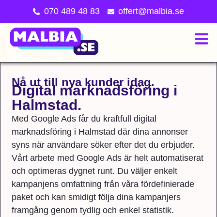
070 489 48 83
offert@malbia.se
Bli en av oss på Malbia
Nå ut till nya kunder idag.
Digital marknadsföring i
Halmstad.
Med Google Ads får du kraftfull digital
marknadsföring i Halmstad där dina annonser
syns när användare söker efter det du erbjuder.
Vårt arbete med Google Ads är helt automatiserat
och optimeras dygnet runt. Du väljer enkelt
kampanjens omfattning från våra fördefinierade
paket och kan smidigt följa dina kampanjers
framgång genom tydlig och enkel statistik.