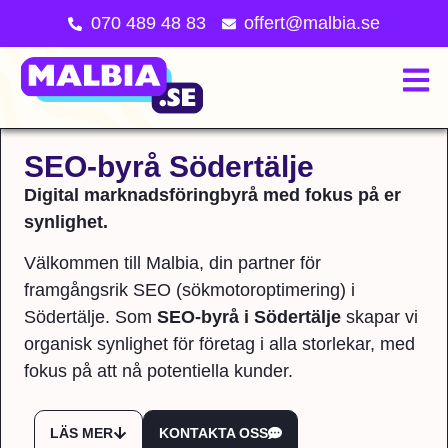
070 489 48 83
offert@malbia.se
Bli en av oss på Malbia
SEO-byrå Södertälje
Digital marknadsföringbyrå med fokus på er
synlighet.
Välkommen till Malbia, din partner för
framgångsrik SEO (sökmotoroptimering) i
Södertälje. Som
SEO-byrå i Södertälje
skapar vi
organisk synlighet för företag i alla storlekar, med
fokus på att nå potentiella kunder.
LÄS MER
KONTAKTA OSS